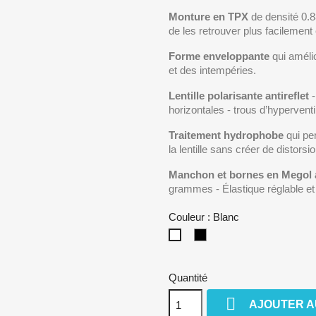
Monture en TPX
de densité 0.
de les retrouver plus facilement
Forme enveloppante
qui amélio
et des intempéries.
Lentille polarisante antireflet
-
horizontales - trous d’hypervent
Traitement hydrophobe
qui per
la lentille sans créer de distorsi
Manchon et bornes en Megol 
grammes - Élastique réglable et
Couleur : Blanc
Noir
Blanc
Mat
Quantité

AJOUTER A