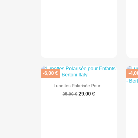
-6,00 €
-4,0

Aperçu rapide
Lunettes Polarisée Pour...
29,00 €
35,00 €