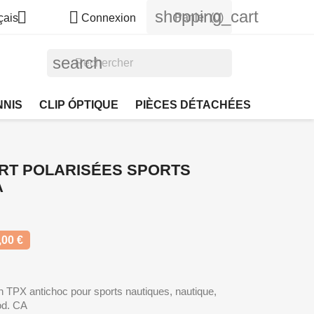
shopping_cart


Panier
(0)
çais
Connexion
search
NNIS
CLIP ÓPTIQUE
PIÈCES DÉTACHÉES
RT POLARISÉES SPORTS
A
00 €
en TPX antichoc pour sports nautiques, nautique,
cod. CA