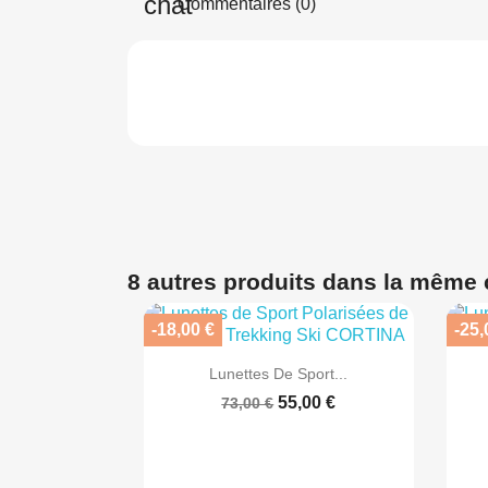
Commentaires (0)
8 autres produits dans la même 
-18,00 €
-25,

Aperçu rapide
Lunettes De Sport...
55,00 €
73,00 €