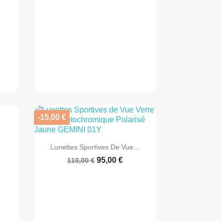
-15,00 €

Aperçu rapide
Lunettes Sportives De Vue...
95,00 €
110,00 €