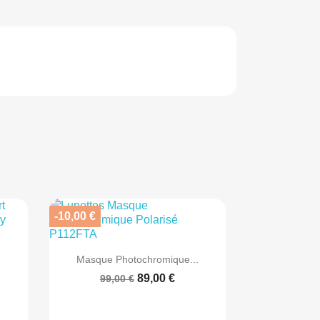
-10,00 €

Aperçu rapide
Masque Photochromique...
89,00 €
99,00 €