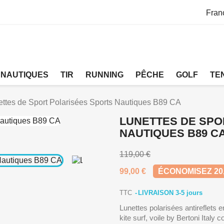
Fran
 NAUTIQUES
TIR
RUNNING
PÊCHE
GOLF
TE
ettes de Sport Polarisées Sports Nautiques B89 CA
LUNETTES DE SPO
NAUTIQUES B89 C
119,00 €
99,00 €
ÉCONOMISEZ 20,
TTC
LIVRAISON 3-5 jours
Lunettes polarisées antireflets 
kite surf, voile by Bertoni Italy 