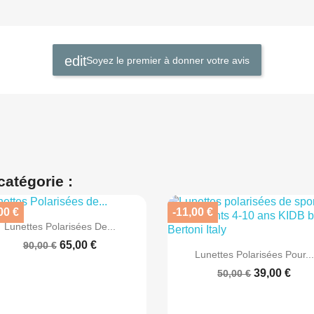
Soyez le premier à donner votre avis
catégorie :
00 €
-11,00 €

Aperçu rapide
Lunettes Polarisées De...
65,00 €
90,00 €

Aperçu rapide
Lunettes Polarisées Pour...
39,00 €
50,00 €