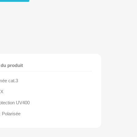
 du produit
ée cat.3
X
otection UV400
:
Polarisée