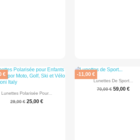
0 €
-11,00 €

Aperçu rapide
Lunettes De Sport...
59,00 €
70,00 €

Aperçu rapide
Lunettes Polarisée Pour...
25,00 €
29,00 €