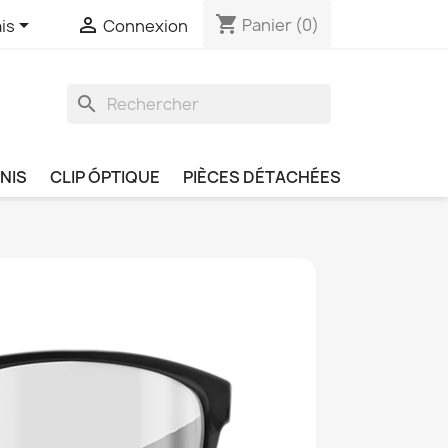
shopping_cart


Panier
(0)
is
Connexion
search
NIS
CLIP ÓPTIQUE
PIÈCES DÉTACHÉES