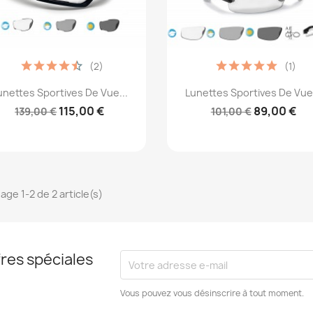
(2)
(1)
Aperçu rapide
Aperçu rapide


unettes Sportives De Vue...
Lunettes Sportives De Vue.
115,00 €
89,00 €
139,00 €
101,00 €
age 1-2 de 2 article(s)
res spéciales
Vous pouvez vous désinscrire à tout moment.