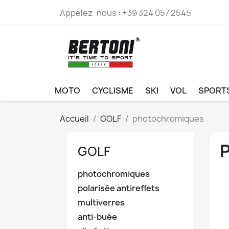
Appelez-nous :
+39 324 057 2545
MOTO
CYCLISME
SKI
VOL
SPORT
Accueil
GOLF
photochromiques
GOLF
photochromiques
polarisée antireflets
multiverres
anti-buée