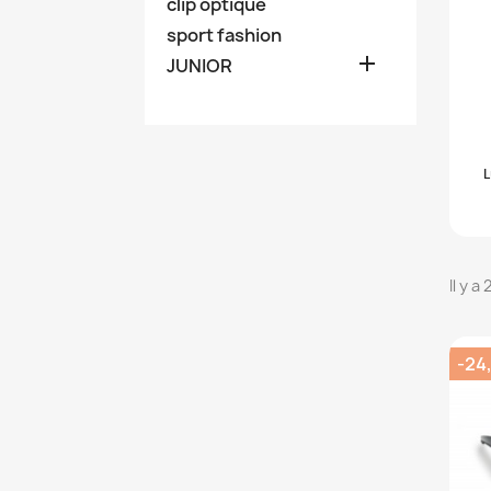
clip óptique
sport fashion

JUNIOR
L
Il y a
-24