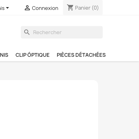
shopping_cart


Panier
(0)
is
Connexion
search
NIS
CLIP ÓPTIQUE
PIÈCES DÉTACHÉES