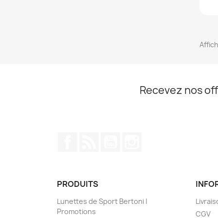
Affich
Recevez nos off
Facebook
Rss
YouTube
Instagram
PRODUITS
INFO
Lunettes de Sport Bertoni |
Livrai
Promotions
CGV