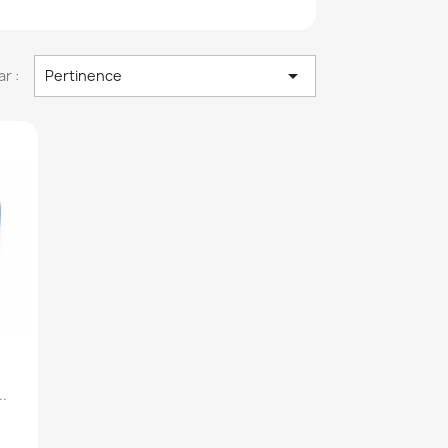

ar :
Pertinence
.