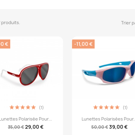
 2 produits.
Trier p
00 €
-11,00 €
(1)
(1)
Aperçu rapide
Aperçu rapide


Lunettes Polarisée Pour...
Lunettes Polarisées Pour..
29,00 €
39,00 €
35,00 €
50,00 €