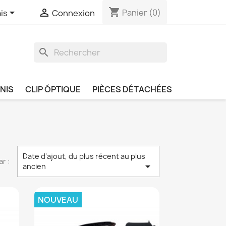
shopping_cart


Panier
(0)
is
Connexion
search
NIS
CLIP ÓPTIQUE
PIÈCES DÉTACHÉES
Date d'ajout, du plus récent au plus
ar :

ancien
NOUVEAU