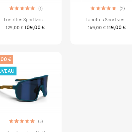
(1)
(2)
Aperçu rapide
Aperçu rapide


Lunettes Sportives...
Lunettes Sportives...
109,00 €
119,00 €
129,00 €
149,00 €
,00 €
UVEAU
(3)
Aperçu rapide
