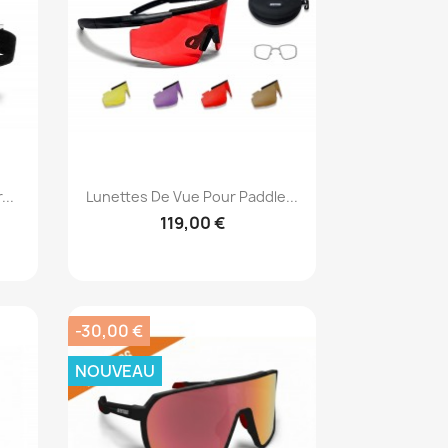
Aperçu rapide

..
Lunettes De Vue Pour Paddle...
119,00 €
-30,00 €
NOUVEAU