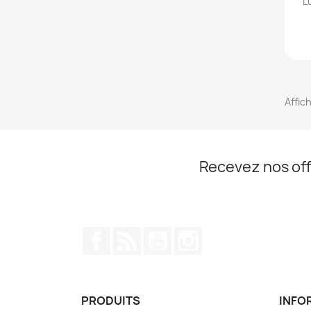
L
Affic
Recevez nos off
Facebook
Rss
YouTube
Instagram
PRODUITS
INFO