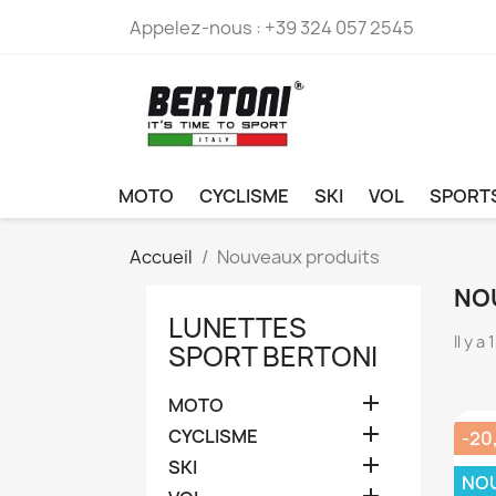
Appelez-nous :
+39 324 057 2545
MOTO
CYCLISME
SKI
VOL
SPORT
Accueil
Nouveaux produits
NO
LUNETTES
Il y a
SPORT BERTONI

MOTO

CYCLISME
-20

SKI
NO