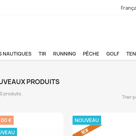
França
S NAUTIQUES
TIR
RUNNING
PÊCHE
GOLF
TEN
UVEAUX PRODUITS
 10 produits.
Trier p
,00 €
NOUVEAU
UVEAU