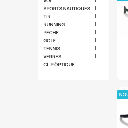

VOL

SPORTS NAUTIQUES

TIR

RUNNING

PÊCHE

GOLF

TENNIS

VERRES
CLIP ÓPTIQUE
NO