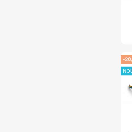
-20
NO