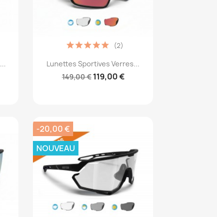
(2)
Aperçu rapide

..
Lunettes Sportives Verres...
119,00 €
149,00 €
-20,00 €
NOUVEAU