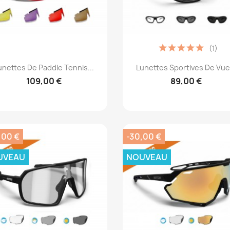
(1)
Aperçu rapide
Aperçu rapide


unettes De Paddle Tennis...
Lunettes Sportives De Vue.
109,00 €
89,00 €
,00 €
-30,00 €
UVEAU
NOUVEAU