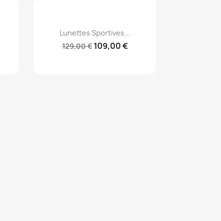
Aperçu rapide

Lunettes Sportives...
109,00 €
129,00 €