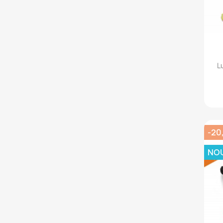
L
-20
NO