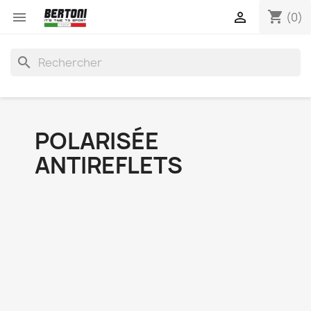
shopping_cart


(0)
search
POLARISÉE
ANTIREFLETS