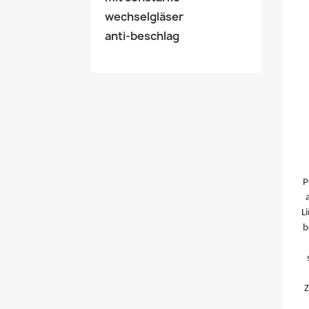
wechselgläser
anti-beschlag
P
L
b
Z