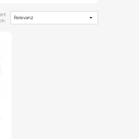
ert

Relevanz
ch:
.