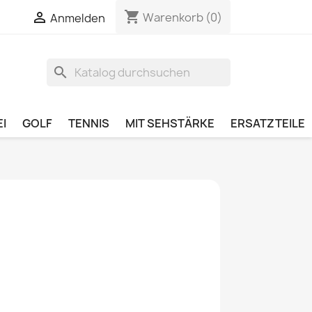
shopping_cart


Warenkorb
(0)
Anmelden
search
I
GOLF
TENNIS
MIT SEHSTÄRKE
ERSATZTEILE