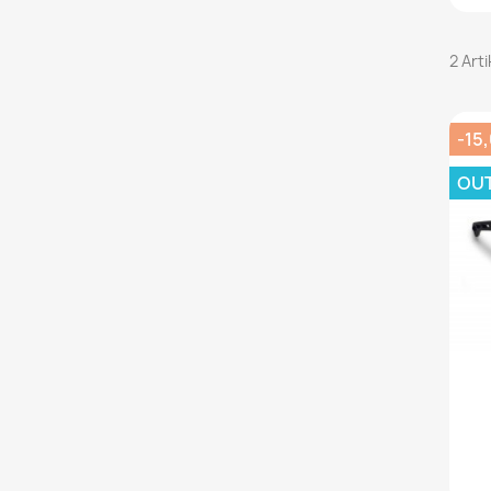
2 Art
-15
OU