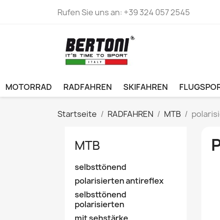
Rufen Sie uns an:
+39 324 057 2545
MOTORRAD
RADFAHREN
SKIFAHREN
FLUGSPO
Startseite
RADFAHREN
MTB
polaris
MTB
selbsttönend
polarisierten antireflex
selbsttönend
polarisierten
mit sehstärke