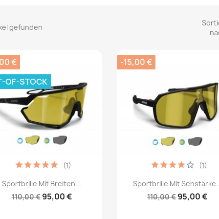
Sorti
ikel gefunden
na
,00 €
-15,00 €
T-OF-STOCK
(1)
(1)
Vorschau
Vorschau


Sportbrille Mit Breiten...
Sportbrille Mit Sehstärke..
95,00 €
95,00 €
110,00 €
110,00 €