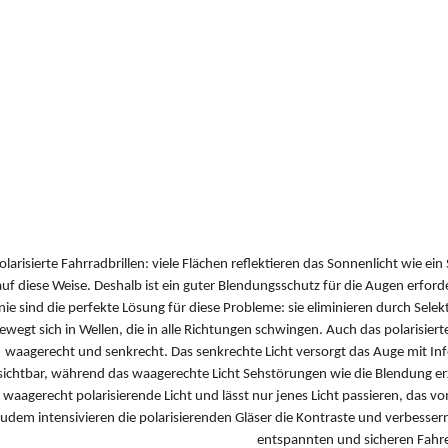
olarisierte Fahrradbrillen: viele Flächen reflektieren das Sonnenlicht wie ei
auf diese Weise. Deshalb ist ein guter Blendungsschutz für die Augen erforderl
inie sind die perfekte Lösung für diese Probleme: sie eliminieren durch Sele
ewegt sich in Wellen, die in alle Richtungen schwingen. Auch das polarisier
waagerecht und senkrecht. Das senkrechte Licht versorgt das Auge mit 
sichtbar, während das waagerechte Licht Sehstörungen wie die Blendung erz
waagerecht polarisierende Licht und lässt nur jenes Licht passieren, d
udem intensivieren die polarisierenden Gläser die Kontraste und verbess
entspannten und sicheren Fahr