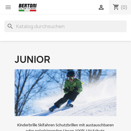
shopping_cart


(0)
search
JUNIOR
Kinderbrille Skifahren Schutzbrillen mit austauschbaren