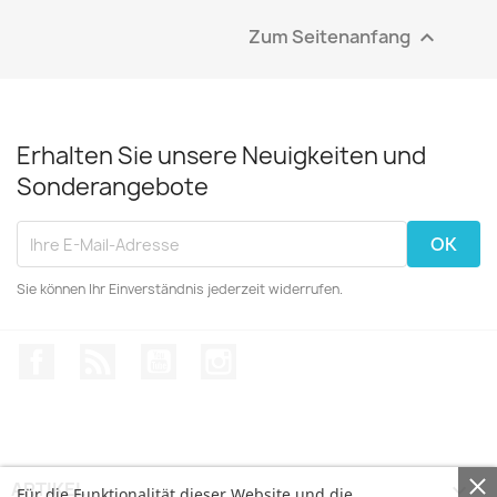
Zum Seitenanfang

Erhalten Sie unsere Neuigkeiten und
Sonderangebote
Sie können Ihr Einverständnis jederzeit widerrufen.
Facebook
RSS
YouTube
Instagram
ARTIKEL

Für die Funktionalität dieser Website und die