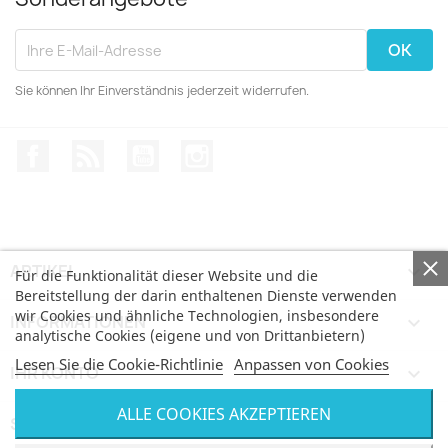
Sie können Ihr Einverständnis jederzeit widerrufen.
Facebook
RSS
YouTube
Instagram
ARTIKEL

Für die Funktionalität dieser Website und die
Bereitstellung der darin enthaltenen Dienste verwenden
wir Cookies und ähnliche Technologien, insbesondere
INFORMATIONEN

analytische Cookies (eigene und von Drittanbietern)
Lesen Sie die Cookie-Richtlinie
Anpassen von Cookies
IHR KONTO

ALLE COOKIES AKZEPTIEREN
SHOP-EINSTELLUNGEN
keyboard_arrow_down