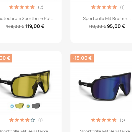
(2)
(1)
Vorschau
Vorschau


otochrom Sportbrille Rot...
Sportbrille Mit Breiten...
119,00 €
95,00 €
149,00 €
110,00 €
,00 €
-15,00 €
(1)
(3)
Vorschau
Vorschau


Sportbrille Mit Sehstärke...
Sportbrille Mit Sehstärke..