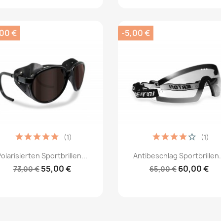
,00 €
-5,00 €
(1)
(1)
Vorschau
Vorschau


olarisierten Sportbrillen...
Antibeschlag Sportbrillen.
55,00 €
60,00 €
73,00 €
65,00 €