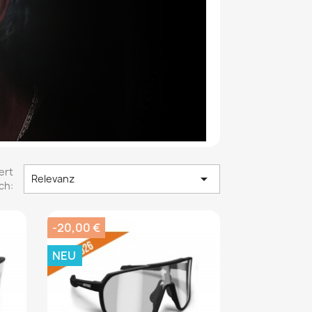
ert

Relevanz
ch:
-20,00 €
NEU