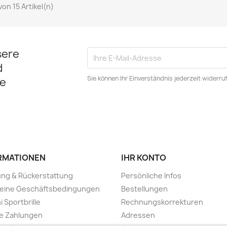
 von 15 Artikel(n)
sere
d
Sie können Ihr Einverständnis jederzeit widerru
e
RMATIONEN
IHR KONTO
ung & Rückerstattung
Persönliche Infos
meine Geschäftsbedingungen
Bestellungen
i Sportbrille
Rechnungskorrekturen
e Zahlungen
Adressen