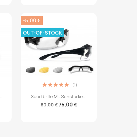
-5,00 €
OUT-OF-STOCK
(1)
Vorschau

..
Sportbrille Mit Sehstärke...
75,00 €
80,00 €