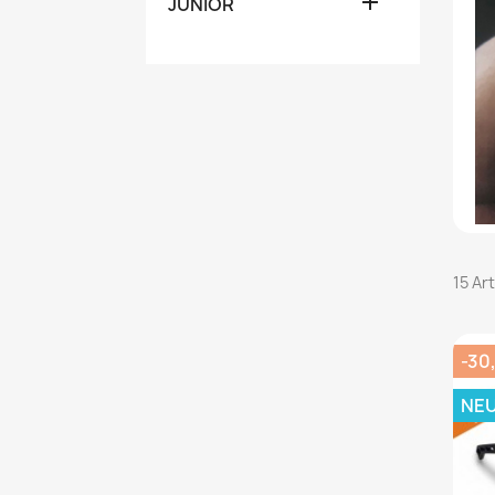

JUNIOR
15 Ar
-30
NE