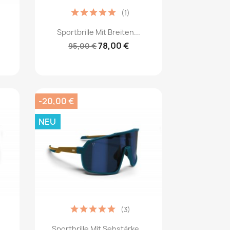
(1)
Vorschau

Sportbrille Mit Breiten...
78,00 €
95,00 €
-20,00 €
NEU
(3)
Vorschau

.
Sportbrille Mit Sehstärke...