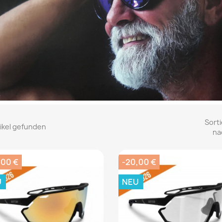
Sorti
tikel gefunden
na
,00 €
-20,00 €
U
NEU