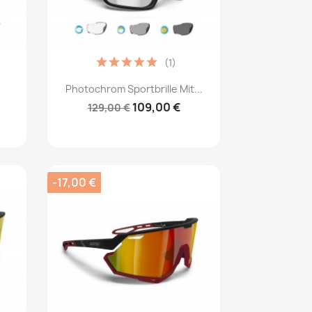
(1)
Vorschau

.
Photochrom Sportbrille Mit...
109,00 €
129,00 €
-17,00 €