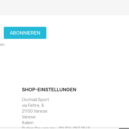
fen.
SHOP-EINSTELLUNGEN
Occhiali Sport
via Feltre, 6
21100 Varese
Varese
Italien
Rufen Sie uns an:
+39 324 057 2545