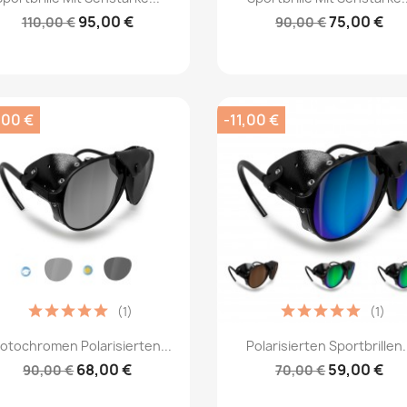
95,00 €
75,00 €
110,00 €
90,00 €
,00 €
-11,00 €
(1)
(1)
Vorschau
Vorschau


otochromen Polarisierten...
Polarisierten Sportbrillen.
68,00 €
59,00 €
90,00 €
70,00 €