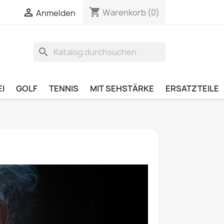
shopping_cart


Warenkorb
(0)
Anmelden
search
I
GOLF
TENNIS
MIT SEHSTÄRKE
ERSATZTEILE