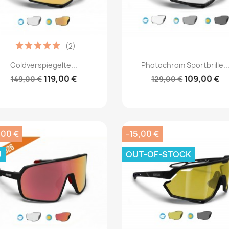
(2)
Vorschau
Vorschau


Goldverspiegelte...
Photochrom Sportbrille..
119,00 €
109,00 €
149,00 €
129,00 €
,00 €
-15,00 €
U
OUT-OF-STOCK