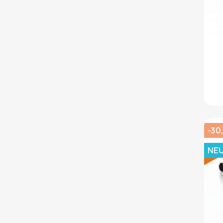
-30
NE