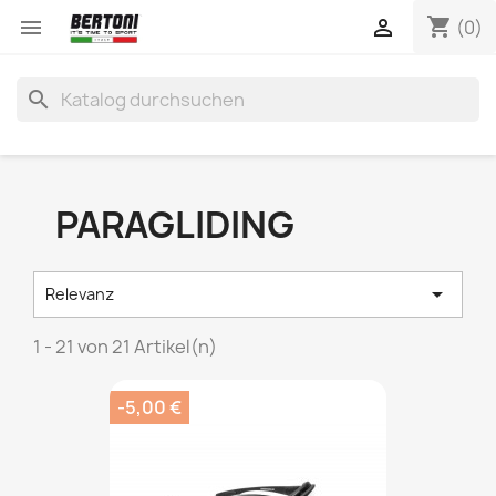
shopping_cart


(0)
search
PARAGLIDING

Relevanz
1 - 21 von 21 Artikel(n)
-5,00 €