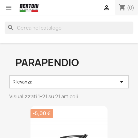
shopping_cart


(0)
search
PARAPENDIO

Rilevanza
Visualizzati 1-21 su 21 articoli
-5,00 €