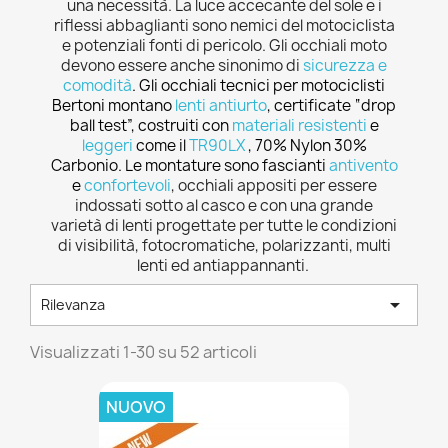
una necessità. La luce accecante del sole e i
riflessi abbaglianti sono nemici del motociclista
e potenziali fonti di pericolo. Gli occhiali moto
devono essere anche sinonimo di
sicurezza e
comodità
.
Gli occhiali tecnici per motociclisti
Bertoni montano
lenti antiurto
,
certificate “drop
ball test”, costruiti con
materiali resistenti
e
leggeri
come il
TR90LX
, 70% Nylon 30%
Carbonio. Le montature sono fascianti
antivento
e
confortevoli
, occhiali appositi per essere
indossati sotto al casco e con una grande
varietà di lenti progettate per tutte le condizioni
di visibilità, fotocromatiche, polarizzanti, multi
lenti ed antiappannanti.

Rilevanza
Visualizzati 1-30 su 52 articoli
NUOVO