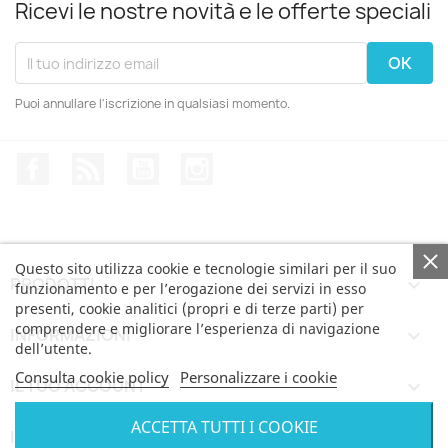
Ricevi le nostre novità e le offerte speciali
Puoi annullare l'iscrizione in qualsiasi momento.
Facebook
Rss
YouTube
Instagram
Questo sito utilizza cookie e tecnologie similari per il suo
PRODOTTI

funzionamento e per l’erogazione dei servizi in esso
presenti, cookie analitici (propri e di terze parti) per
comprendere e migliorare l’esperienza di navigazione
INFORMAZIONI

dell’utente.
Consulta cookie policy
Personalizzare i cookie
IL TUO ACCOUNT

ACCETTA TUTTI I COOKIE
INFORMAZIONI NEGOZIO
keyboard_arrow_down