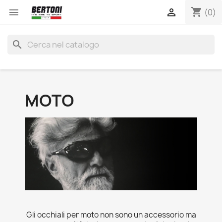
shopping_cart


(0)
search
MOTO
Gli occhiali per moto non sono un accessorio ma