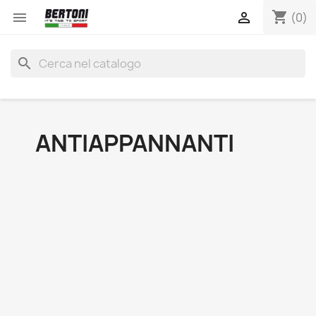
shopping_cart


(0)
search
ANTIAPPANNANTI