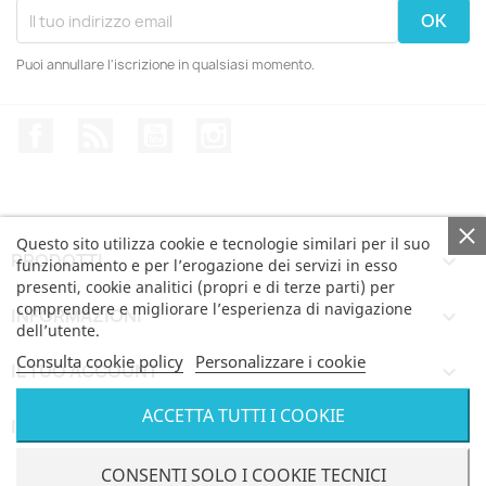
Puoi annullare l'iscrizione in qualsiasi momento.
Facebook
Rss
YouTube
Instagram
Questo sito utilizza cookie e tecnologie similari per il suo
PRODOTTI

funzionamento e per l’erogazione dei servizi in esso
presenti, cookie analitici (propri e di terze parti) per
comprendere e migliorare l’esperienza di navigazione
INFORMAZIONI

dell’utente.
Consulta cookie policy
Personalizzare i cookie
IL TUO ACCOUNT

ACCETTA TUTTI I COOKIE
INFORMAZIONI NEGOZIO
keyboard_arrow_down
© Bertoni iWear SRL via Feltre, 6 - 21100 Varese VAT
CONSENTI SOLO I COOKIE TECNICI