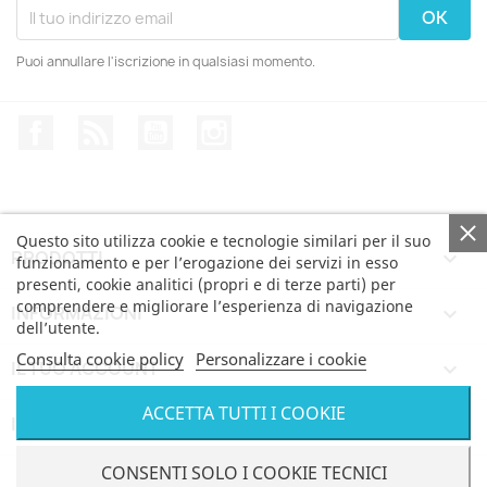
Puoi annullare l'iscrizione in qualsiasi momento.
Facebook
Rss
YouTube
Instagram
Questo sito utilizza cookie e tecnologie similari per il suo
PRODOTTI

funzionamento e per l’erogazione dei servizi in esso
presenti, cookie analitici (propri e di terze parti) per
comprendere e migliorare l’esperienza di navigazione
INFORMAZIONI

dell’utente.
Consulta cookie policy
Personalizzare i cookie
IL TUO ACCOUNT

ACCETTA TUTTI I COOKIE
INFORMAZIONI NEGOZIO
keyboard_arrow_down
© Bertoni iWear SRL via Feltre, 6 - 21100 Varese VAT
CONSENTI SOLO I COOKIE TECNICI