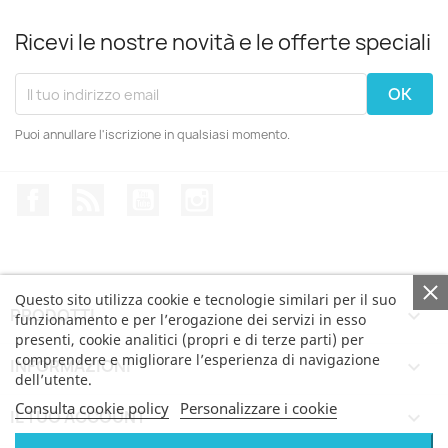
Ricevi le nostre novità e le offerte speciali
Puoi annullare l'iscrizione in qualsiasi momento.
Facebook
Rss
YouTube
Instagram
Questo sito utilizza cookie e tecnologie similari per il suo
PRODOTTI

funzionamento e per l’erogazione dei servizi in esso
presenti, cookie analitici (propri e di terze parti) per
comprendere e migliorare l’esperienza di navigazione
INFORMAZIONI

dell’utente.
Consulta cookie policy
Personalizzare i cookie
IL TUO ACCOUNT
