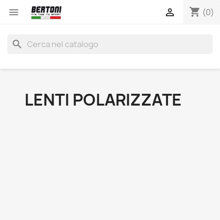
shopping_cart


(0)
search
LENTI POLARIZZATE