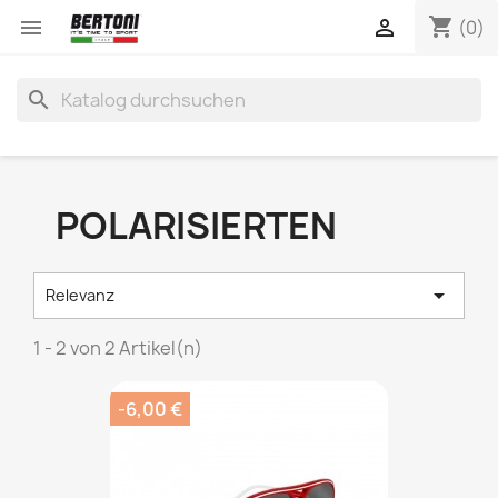
shopping_cart


(0)
search
POLARISIERTEN

Relevanz
1 - 2 von 2 Artikel(n)
-6,00 €