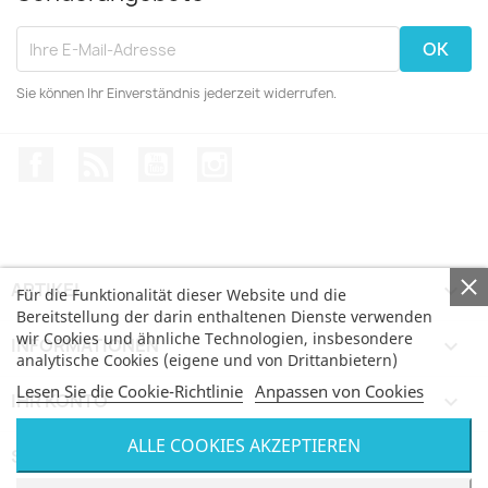
Sie können Ihr Einverständnis jederzeit widerrufen.
Facebook
RSS
YouTube
Instagram
ARTIKEL

Für die Funktionalität dieser Website und die
Bereitstellung der darin enthaltenen Dienste verwenden
wir Cookies und ähnliche Technologien, insbesondere
INFORMATIONEN

analytische Cookies (eigene und von Drittanbietern)
Lesen Sie die Cookie-Richtlinie
Anpassen von Cookies
IHR KONTO

ALLE COOKIES AKZEPTIEREN
SHOP-EINSTELLUNGEN
keyboard_arrow_down