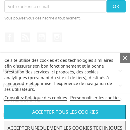
Vous pouvez vous désinscrire à tout moment.
Facebook
Rss
YouTube
Instagram
Ce site utilise des cookies et des technologies similaires
afin d’assurer son bon fonctionnement et la bonne
PRODUITS

prestation des services ici proposés, des cookies
analytiques (provenant du site et de tiers), destinés à
comprendre et optimiser l’expérience de navigation de
INFORMATION

ses utilisateurs.
Consultez Politique des cookies
Personnaliser les cookies
VOTRE COMPTE

ACCEPTER TOUS LES COOKIES
INFORMATIONS
keyboard_arrow_down
© Bertoni iWear SRL via Feltre, 6 - 21100 Varese VAT
ACCEPTER UNIQUEMENT LES COOKIES TECHNIQUES