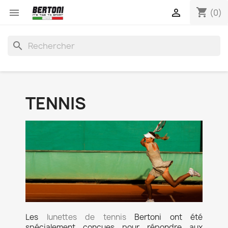
shopping_cart


(0)
search
TENNIS
Les
lunettes de tennis
Bertoni ont été
spécialement conçues pour répondre aux