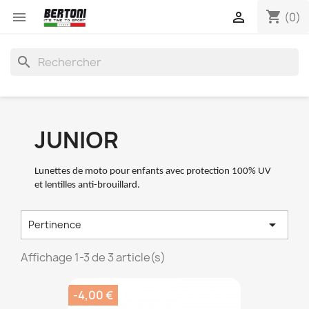
shopping_cart


(0)
search
JUNIOR
Lunettes de moto pour enfants avec protection 100% UV
et lentilles anti-brouillard.

Pertinence
Affichage 1-3 de 3 article(s)
-4,00 €