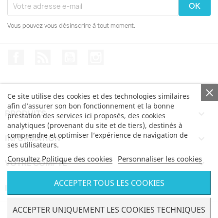
Vous pouvez vous désinscrire à tout moment.
Facebook
Rss
YouTube
Instagram
Ce site utilise des cookies et des technologies similaires
afin d’assurer son bon fonctionnement et la bonne
PRODUITS

prestation des services ici proposés, des cookies
analytiques (provenant du site et de tiers), destinés à
comprendre et optimiser l’expérience de navigation de
INFORMATION

ses utilisateurs.
Consultez Politique des cookies
Personnaliser les cookies
VOTRE COMPTE

ACCEPTER TOUS LES COOKIES
INFORMATIONS
keyboard_arrow_down
© Bertoni iWear SRL via Feltre, 6 - 21100 Varese VAT
ACCEPTER UNIQUEMENT LES COOKIES TECHNIQUES
IT03591430123