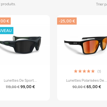
 2 produits.
Trier p
,00 €
-25,00 €
UVEAU
(1)
Aperçu rapide
Aperçu rapide


Lunettes De Sport...
Lunettes Polarisées De..
99,00 €
65,00 €
119,00 €
90,00 €