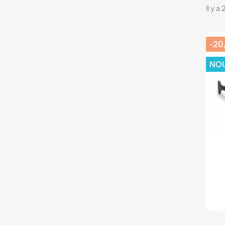
Il y a
-20
NO