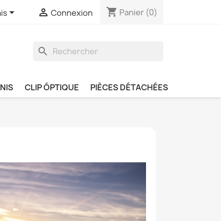
shopping_cart


Panier
(0)
is
Connexion
search
NIS
CLIP ÓPTIQUE
PIÈCES DÉTACHÉES