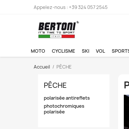
Appelez-nous :
+39 324 057 2545
MOTO
CYCLISME
SKI
VOL
SPORT
Accueil
PÊCHE
PÊCHE
polarisée antireflets
photochromiques
polarisée