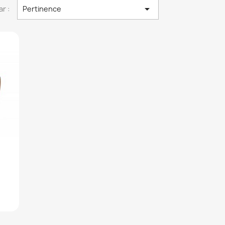

ar :
Pertinence
.