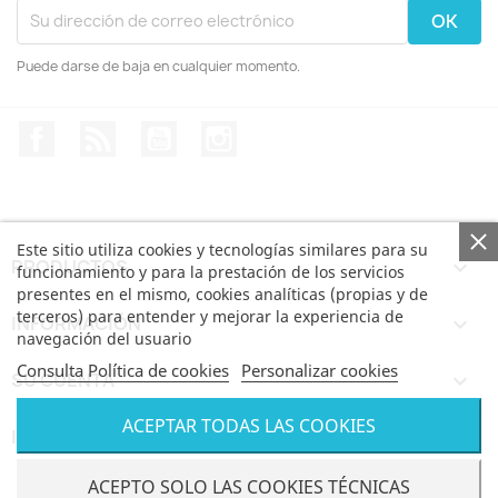
Puede darse de baja en cualquier momento.
Facebook
Rss
YouTube
Instagram
Este sitio utiliza cookies y tecnologías similares para su
PRODUCTOS

funcionamiento y para la prestación de los servicios
presentes en el mismo, cookies analíticas (propias y de
terceros) para entender y mejorar la experiencia de
INFORMACIÓN

navegación del usuario
Consulta Política de cookies
Personalizar cookies
SU CUENTA

ACEPTAR TODAS LAS COOKIES
INFORMACIÓN DE LA TIENDA
keyboard_arrow_down
© Bertoni iWear SRL via Feltre, 6 - 21100 Varese VAT
ACEPTO SOLO LAS COOKIES TÉCNICAS