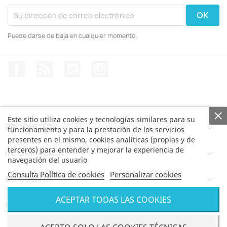
Puede darse de baja en cualquier momento.
Facebook
Rss
YouTube
Instagram
Este sitio utiliza cookies y tecnologías similares para su
PRODUCTOS

funcionamiento y para la prestación de los servicios
presentes en el mismo, cookies analíticas (propias y de
terceros) para entender y mejorar la experiencia de
INFORMACIÓN

navegación del usuario
Consulta Política de cookies
Personalizar cookies
SU CUENTA

ACEPTAR TODAS LAS COOKIES
INFORMACIÓN DE LA TIENDA
keyboard_arrow_down
© Bertoni iWear SRL via Feltre, 6 - 21100 Varese VAT