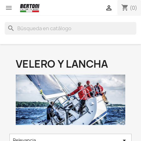
shopping_cart


(0)
search
VELERO Y LANCHA

Relevancia