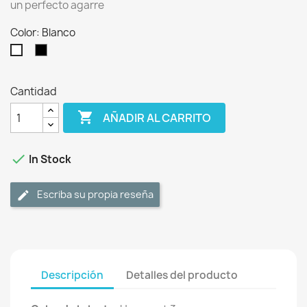
un perfecto agarre
Color: Blanco
Negro
Blanco
Mate
Cantidad

AÑADIR AL CARRITO

In Stock
Escriba su propia reseña
Descripción
Detalles del producto