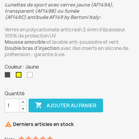
Lunettes de sport avec verres jaune (AF149A),
transparent (AF149B) ou fumée
(AF149C) antibuée AF149 by Bertoni Italy:
Verres en polycarbonate anticrash 2,4mm d'épaisseur.
100% de protection UV.
Mousse amovible
et lavable anti-poussière et vent.
Double bras d'injection
avec des inserts en silicone de
préhension - garantie à vie.
Couleur : Jaune
Gris
Transparent
Jaune
Quantité

AJOUTER AU PANIER

Derniers articles en stock