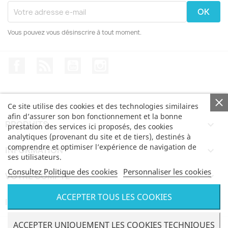
Vous pouvez vous désinscrire à tout moment.
Facebook
Rss
YouTube
Instagram
Ce site utilise des cookies et des technologies similaires
afin d’assurer son bon fonctionnement et la bonne
PRODUITS

prestation des services ici proposés, des cookies
analytiques (provenant du site et de tiers), destinés à
comprendre et optimiser l’expérience de navigation de
INFORMATION

ses utilisateurs.
Consultez Politique des cookies
Personnaliser les cookies
VOTRE COMPTE

ACCEPTER TOUS LES COOKIES
INFORMATIONS
keyboard_arrow_down
© Bertoni iWear SRL via Feltre, 6 - 21100 Varese VAT
ACCEPTER UNIQUEMENT LES COOKIES TECHNIQUES