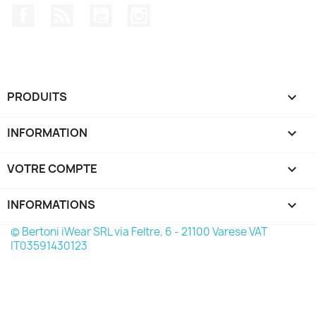
Facebook
Rss
YouTube
Instagram
PRODUITS

INFORMATION

VOTRE COMPTE

INFORMATIONS
keyboard_arrow_down
© Bertoni iWear SRL via Feltre, 6 - 21100 Varese VAT
IT03591430123