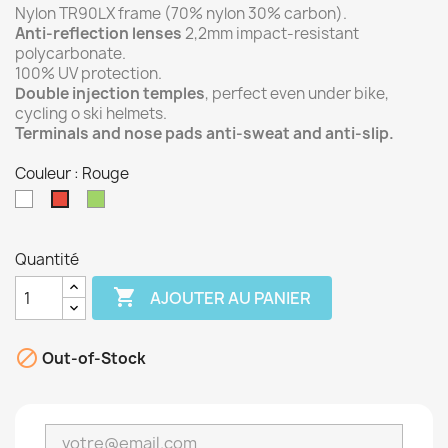
Nylon TR90LX frame (70% nylon 30% carbon).
Anti-reflection lenses
2,2mm impact-resistant
polycarbonate.
100% UV protection.
Double injection temples
, perfect even under bike,
cycling o ski helmets.
Terminals and nose pads anti-sweat and anti-slip.
Couleur : Rouge
Blanc
Vert
Rouge
Quantité

AJOUTER AU PANIER

Out-of-Stock