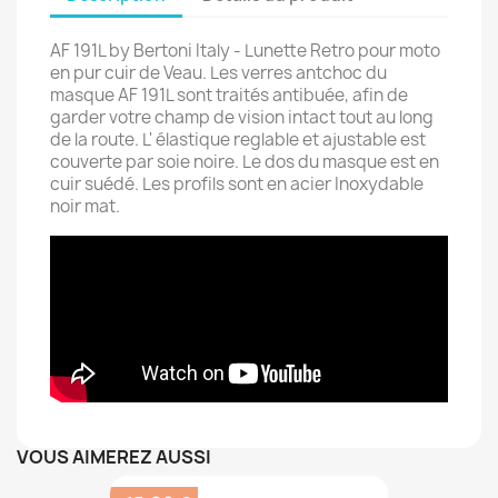
AF 191L by Bertoni Italy - Lunette Retro pour moto
en pur cuir de Veau. Les verres antchoc du
masque AF 191L sont traités antibuée, afin de
garder votre champ de vision intact tout au long
de la route. L' élastique reglable et ajustable est
couverte par soie noire. Le dos du masque est en
cuir suédé. Les profils sont en acier Inoxydable
noir mat.
VOUS AIMEREZ AUSSI