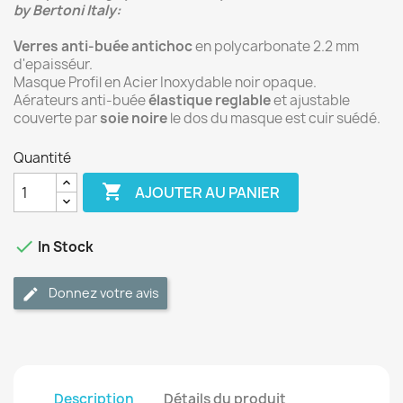
by Bertoni Italy:
Verres anti-buée antichoc
en polycarbonate 2.2 mm
d'epaisséur.
Masque Profil en Acier Inoxydable noir opaque.
Aérateurs anti-buée
élastique reglable
et ajustable
couverte par
soie noire
le dos du masque est cuir suédé.
Quantité

AJOUTER AU PANIER

In Stock
Donnez votre avis
Description
Détails du produit