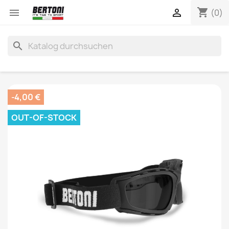
shopping_cart


(0)
search
-4,00 €
OUT-OF-STOCK