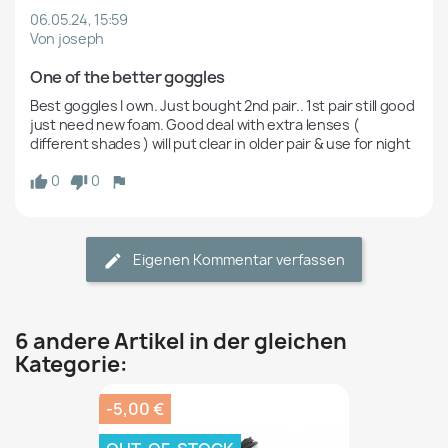
06.05.24, 15:59
Von joseph
One of the better goggles
Best goggles I own. Just bought 2nd pair.. 1st pair still good 
just need new foam. Good deal with extra lenses ( 
different shades ) will put clear in older pair & use for night
0
0
Eigenen Kommentar verfassen
6 andere Artikel in der gleichen
Kategorie:
-5,00 €