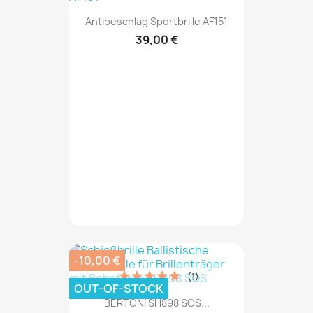
Antibeschlag Sportbrille AF151
39,00 €
-10,00 €
(1)
OUT-OF-STOCK
BERTONI SH898 SOS...