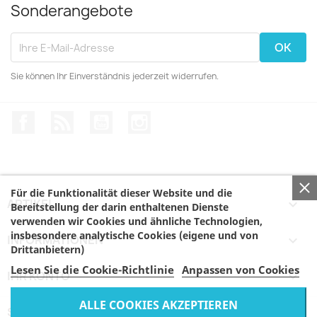
Sonderangebote
Sie können Ihr Einverständnis jederzeit widerrufen.
Facebook
RSS
YouTube
Instagram
Für die Funktionalität dieser Website und die
ARTIKEL

Bereitstellung der darin enthaltenen Dienste
verwenden wir Cookies und ähnliche Technologien,
insbesondere analytische Cookies (eigene und von
INFORMATIONEN

Drittanbietern)
Lesen Sie die Cookie-Richtlinie
Anpassen von Cookies
IHR KONTO

ALLE COOKIES AKZEPTIEREN
SHOP-EINSTELLUNGEN
keyboard_arrow_down