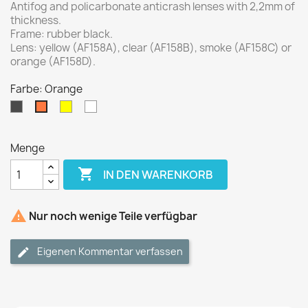
Antifog and policarbonate anticrash lenses with 2,2mm of
thickness.
Frame: rubber black.
Lens: yellow (AF158A), clear (AF158B), smoke (AF158C) or
orange (AF158D).
Farbe: Orange
Grau
Gelb
Transparent
Orange
Menge

IN DEN WARENKORB

Nur noch wenige Teile verfügbar
Eigenen Kommentar verfassen