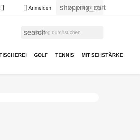
shopping_cart


Warenkorb
(0)
h
Anmelden
search
FISCHEREI
GOLF
TENNIS
MIT SEHSTÄRKE