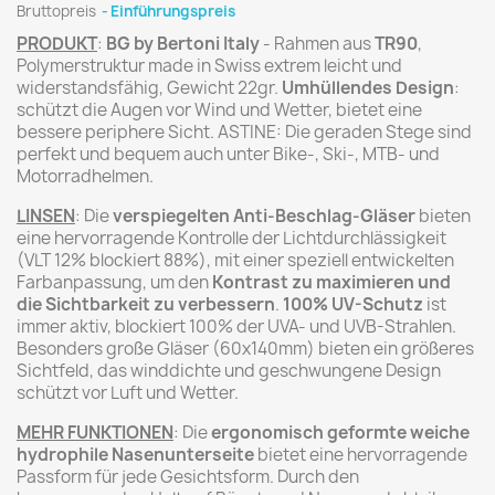
Bruttopreis
Einführungspreis
PRODUKT
:
BG by Bertoni Italy
- Rahmen aus
TR90
,
Polymerstruktur made in Swiss extrem leicht und
widerstandsfähig, Gewicht 22gr.
Umhüllendes Design
:
schützt die Augen vor Wind und Wetter, bietet eine
bessere periphere Sicht. ASTINE: Die geraden Stege sind
perfekt und bequem auch unter Bike-, Ski-, MTB- und
Motorradhelmen.
LINSEN
: Die
verspiegelten Anti-Beschlag-Gläser
bieten
eine hervorragende Kontrolle der Lichtdurchlässigkeit
(VLT 12% blockiert 88%), mit einer speziell entwickelten
Farbanpassung, um den
Kontrast zu maximieren und
die Sichtbarkeit zu verbessern
.
100% UV-Schutz
ist
immer aktiv, blockiert 100% der UVA- und UVB-Strahlen.
Besonders große Gläser (60x140mm) bieten ein größeres
Sichtfeld, das winddichte und geschwungene Design
schützt vor Luft und Wetter.
MEHR FUNKTIONEN
: Die
ergonomisch geformte weiche
hydrophile Nasenunterseite
bietet eine hervorragende
Passform für jede Gesichtsform. Durch den