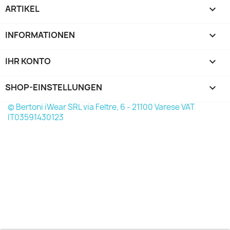
ARTIKEL

INFORMATIONEN

IHR KONTO

SHOP-EINSTELLUNGEN
keyboard_arrow_down
© Bertoni iWear SRL via Feltre, 6 - 21100 Varese VAT
IT03591430123