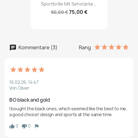
Sportbrille Mit Sehstärke...
75,00 €
90,00 €
Kommentare (3)
Rang
16.02.26, 14:47
Von Oliver
BO black and gold
I bought the black ones, which seemed like the best to me, 
a good choice! design and sports at the same time
0
0