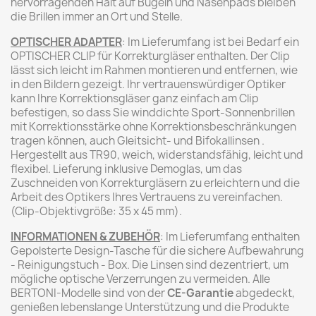
hervorragenden Halt auf Bügeln und Nasenpads bleiben
die Brillen immer an Ort und Stelle.
OPTISCHER ADAPTER
: Im Lieferumfang ist bei Bedarf ein
OPTISCHER CLIP für Korrekturgläser enthalten. Der Clip
lässt sich leicht im Rahmen montieren und entfernen, wie
in den Bildern gezeigt. Ihr vertrauenswürdiger Optiker
kann Ihre Korrektionsgläser ganz einfach am Clip
befestigen, so dass Sie winddichte Sport-Sonnenbrillen
mit Korrektionsstärke ohne Korrektionsbeschränkungen
tragen können, auch Gleitsicht- und Bifokallinsen .
Hergestellt aus TR90, weich, widerstandsfähig, leicht und
flexibel. Lieferung inklusive Demoglas, um das
Zuschneiden von Korrekturgläsern zu erleichtern und die
Arbeit des Optikers Ihres Vertrauens zu vereinfachen.
(Clip-Objektivgröße: 35 x 45 mm).
INFORMATIONEN & ZUBEHÖR
: Im Lieferumfang enthalten
Gepolsterte Design-Tasche für die sichere Aufbewahrung
- Reinigungstuch - Box. Die Linsen sind dezentriert, um
mögliche optische Verzerrungen zu vermeiden. Alle
BERTONI-Modelle sind von der
CE-Garantie
abgedeckt,
genießen lebenslange Unterstützung und die Produkte