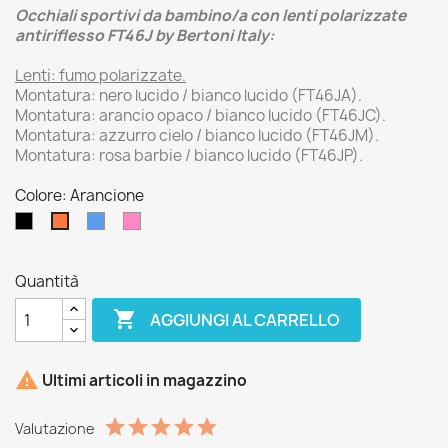
Occhiali sportivi da bambino/a con lenti polarizzate
antiriflesso FT46J by Bertoni Italy:
Lenti: fumo polarizzate.
Montatura: nero lucido / bianco lucido (FT46JA).
Montatura: arancio opaco / bianco lucido (FT46JC).
Montatura: azzurro cielo / bianco lucido (FT46JM).
Montatura: rosa barbie / bianco lucido (FT46JP).
Colore: Arancione
Nero
Blu
Rosa
Arancione
Quantità

AGGIUNGI AL CARRELLO

Ultimi articoli in magazzino
Valutazione