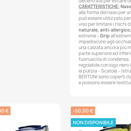
decentrate per evitare og
CARATTERISTICHE:
Nase
alla forma del naso per u
può essere utilizzato per 
viso per limitare i risch
naturale, anti-allergico
estreme -
Grip
all'estrem
impediscono agli occhiali
una calzata ancora più 
parte superiore ed inferi
fuoriuscita di condensa.
regolabile con logo nero 
la pulizia – Scatola – Ist
BERTONI sono coperti d
e possono essere restitui
00 €
-50,00 €
NON DISPONIBILE