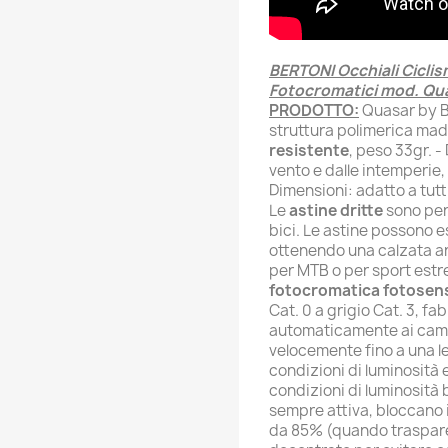
BERTONI Occhiali Cicli
Fotocromatici mod. Qua
PRODOTTO:
Quasar by Be
struttura polimerica mad
resistente
, peso 33gr. -
vento e dalle intemperie,
Dimensioni: adatto a tutti 
Le
astine dritte
sono per
bici. Le astine possono e
ottenendo una calzata a
per MTB o per sport estr
fotocromatica fotosens
Cat. 0 a grigio Cat. 3, f
automaticamente ai cambi
velocemente fino a una len
condizioni di luminosità 
condizioni di luminosità 
sempre attiva, bloccano 
da 85% (quando traspare