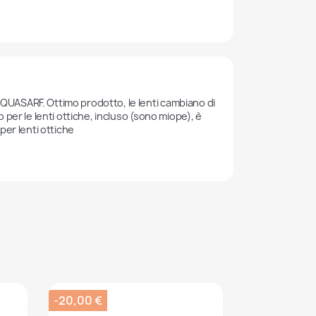
UASARF. Ottimo prodotto, le lenti cambiano di 
er le lenti ottiche, incluso (sono miope), è 
er lenti ottiche 
-20,00 €