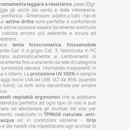
tremamente leggera e resistente
, peso 33gr.
gge gli occhi dal vento e dalle intemperie,
periferica - Dimensioni: adatto a tutti i tipi di
 Le
astine dritte
sono perfette e confortevoli
Le astine possono essere facilmente sostituite
na calzata ancora più aderente e sicura ad
 estremi.
ria
lente fotocromatica fotosensibile
nte Cat. 0 a grigio Cat. 3, fabbricata in PC
ttano automaticamente ai cambiamenti di
locemente fino a una lente da sole di categoria
i luminosità elevata, ritornando trasparenti in
a o interni. La
protezione UV 100%
è sempre
i raggi nocivi UVA ed UVB. VLT da 85% (quando
fumo). Le lenti sono decentrate per evitare
ica.
aselli regolabili ergonomici
che si adattano
aderenza perfetta ad ogni tipo di viso e può
nare od allontanare gli occhiali dal viso per
amento, realizzato in
TPR60A naturale, anti-
 acqua
ed in condizioni estreme -
Grip
a e dei naselli che impediscono agli occhiali di