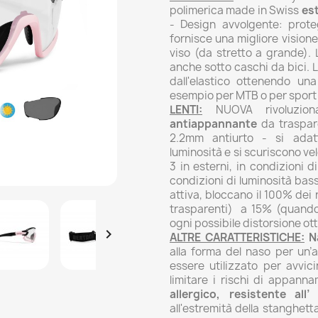
polimerica made in Swiss
es
- Design avvolgente: prote
fornisce una migliore visione 
viso (da stretto a grande).
anche sotto caschi da bici. 
dall'elastico ottenendo u
esempio per MTB o per sport
LENTI:
NUOVA rivoluziona
antiappannante
da traspare
2.2mm antiurto - si ada
luminosità e si scuriscono ve
3 in esterni, in condizioni d
condizioni di luminosità bass
attiva, bloccano il 100% de
trasparenti) a 15% (quando 
ogni possibile distorsione ott

ALTRE CARATTERISTICHE:
N
alla forma del naso per un’
essere utilizzato per avvici
limitare i rischi di appann
allergico, resistente all’
all'estremità della stanghett