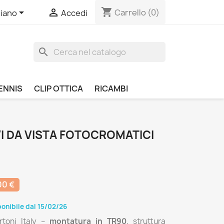
shopping_cart


Carrello
(0)
liano
Accedi
search
ENNIS
CLIP OTTICA
RICAMBI
I DA VISTA FOTOCROMATICI
00 €
onibile dal 15/02/26
toni Italy –
montatura in TR90
, struttura