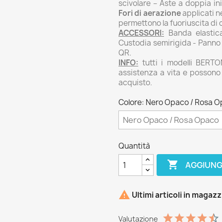
scivolare – Aste a doppia i
Fori di aerazione
applicati ne
permettono la fuoriuscita di
ACCESSORI:
Banda elastica
Custodia semirigida - Panno p
QR.
INFO:
tutti i modelli BERT
assistenza a vita e possono e
acquisto.
Colore: Nero Opaco / Rosa 
Quantità

AGGIUNG

Ultimi articoli in magaz
Valutazione