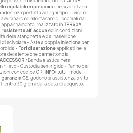
ni possibile distorsione ottica.
ALTRE
lli regolabili ergonomici
che si adattano
n’aderenza perfetta ad ogni tipo di viso e
avvicinare od allontanare gli occhiali dal
i di appannamento, realizzato in
TPR60A
, resistente all’ acqua
ed in condizioni
ità della stanghetta e dei naselli che
 di scivolare – Aste a doppia iniezione per
morbida -
Fori di aerazione
applicati nella
ore della lente che permettono la
ACCESSORI:
Banda elastica nera
in rilievo - Custodia semirigida - Panno per
ruzioni con codice QR.
INFO:
tutti i modelli
a
garanzia CE
, godono si assistenza a vita
ti entro 30 giorni dalla data di acquisto.