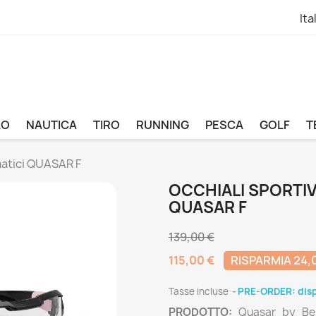
Ita
LO
NAUTICA
TIRO
RUNNING
PESCA
GOLF
T
matici QUASAR F
OCCHIALI SPORTIV
QUASAR F
139,00 €
115,00 €
RISPARMIA 24,
Tasse incluse
PRE-ORDER: disp
PRODOTTO:
Quasar by Ber