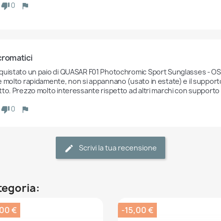
0
cromatici
quistato un paio di QUASAR F01 Photochromic Sport Sunglasses - OSQ
 molto rapidamente, non si appannano (usato in estate) e il supporto p
tto. Prezzo molto interessante rispetto ad altri marchi con supporto p
0
Scrivi la tua recensione
ategoria:
,00 €
-15,00 €