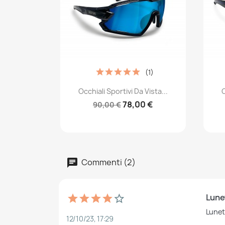
(1)
Anteprima

Occhiali Sportivi Da Vista...
O
78,00 €
90,00 €
Commenti (2)
Lune
Lunet
12/10/23, 17:29