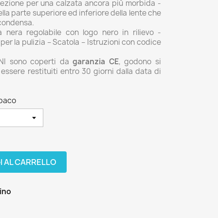
niezione per una calzata ancora più morbida -
lla parte superiore ed inferiore della lente che
 condensa.
 nera regolabile con logo nero in rilievo -
er la pulizia – Scatola – Istruzioni con codice
ONI sono coperti da
garanzia CE
, godono si
ssere restituiti entro 30 giorni dalla data di
Opaco
I AL CARRELLO
zino