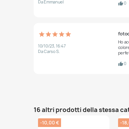
Da Emmanuel
0
foto
Ho ac
10/10/23, 16:47
colore
Da Carso S.
perfe
0
16 altri prodotti della stessa c
-10,00 €
-18