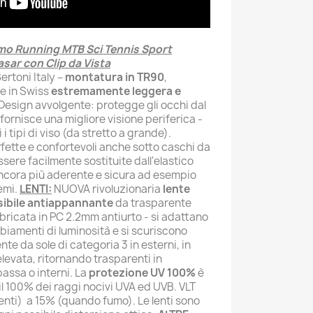
smo Running MTB Sci Tennis Sport
sar con Clip da Vista
rtoni Italy –
montatura in TR90
,
e in Swiss
estremamente leggera e
 Design avvolgente: protegge gli occhi dal
 fornisce una migliore visione periferica -
i tipi di viso (da stretto a grande).
fette e confortevoli anche sotto caschi da
ssere facilmente sostituite dall'elastico
ncora più aderente e sicura ad esempio
emi.
LENTI:
NUOVA rivoluzionaria
lente
ibile antiappannante
da trasparente
abbricata in PC 2.2mm antiurto - si adattano
amenti di luminosità e si scuriscono
te da sole di categoria 3 in esterni, in
elevata, ritornando trasparenti in
bassa o interni. La
protezione UV 100%
è
il 100% dei raggi nocivi UVA ed UVB. VLT
nti) a 15% (quando fumo). Le lenti sono