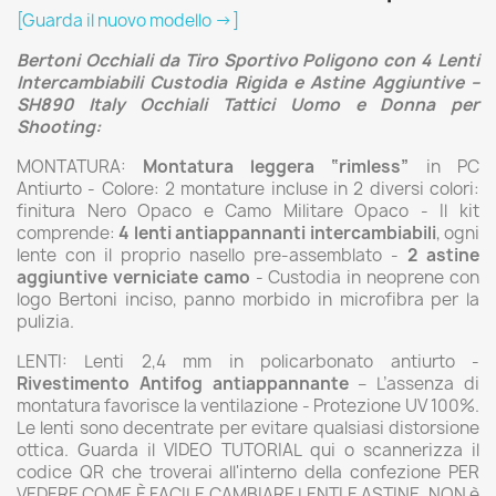
[Guarda il nuovo modello →]
Bertoni Occhiali da Tiro Sportivo Poligono con 4 Lenti
Intercambiabili Custodia Rigida e Astine Aggiuntive –
SH890 Italy Occhiali Tattici Uomo e Donna per
Shooting:
MONTATURA:
Montatura leggera “rimless”
in PC
Antiurto - Colore: 2 montature incluse in 2 diversi colori:
finitura Nero Opaco e Camo Militare Opaco - Il kit
comprende:
4 lenti antiappannanti intercambiabili
, ogni
lente con il proprio nasello pre-assemblato -
2 astine
aggiuntive verniciate camo
- Custodia in neoprene con
logo Bertoni inciso, panno morbido in microfibra per la
pulizia.
LENTI: Lenti 2,4 mm in policarbonato antiurto -
Rivestimento Antifog antiappannante
– L’assenza di
montatura favorisce la ventilazione - Protezione UV 100%.
Le lenti sono decentrate per evitare qualsiasi distorsione
ottica. Guarda il VIDEO TUTORIAL qui o scannerizza il
codice QR che troverai all'interno della confezione PER
VEDERE COME È FACILE CAMBIARE LENTI E ASTINE, NON è