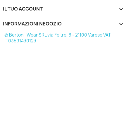
IL TUO ACCOUNT

INFORMAZIONI NEGOZIO
keyboard_arrow_down
© Bertoni iWear SRL via Feltre, 6 - 21100 Varese VAT
IT03591430123