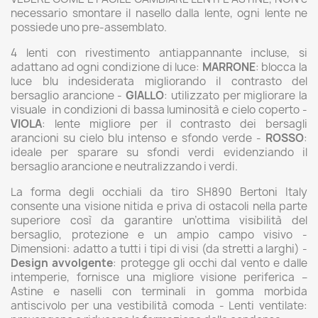
necessario smontare il nasello dalla lente, ogni lente ne
possiede uno pre-assemblato.
4 lenti con rivestimento antiappannante incluse, si
adattano ad ogni condizione di luce:
MARRONE
: blocca la
luce blu indesiderata migliorando il contrasto del
bersaglio arancione -
GIALLO
: utilizzato per migliorare la
visuale in condizioni di bassa luminosità e cielo coperto -
VIOLA
: lente migliore per il contrasto dei bersagli
arancioni su cielo blu intenso e sfondo verde -
ROSSO
:
ideale per sparare su sfondi verdi evidenziando il
bersaglio arancione e neutralizzando i verdi.
La forma degli occhiali da tiro SH890 Bertoni Italy
consente una visione nitida e priva di ostacoli nella parte
superiore così da garantire un’ottima visibilità del
bersaglio, protezione e un ampio campo visivo -
Dimensioni: adatto a tutti i tipi di visi (da stretti a larghi) -
Design avvolgente
: protegge gli occhi dal vento e dalle
intemperie, fornisce una migliore visione periferica –
Astine e naselli con terminali in gomma morbida
antiscivolo per una vestibilità comoda - Lenti ventilate: