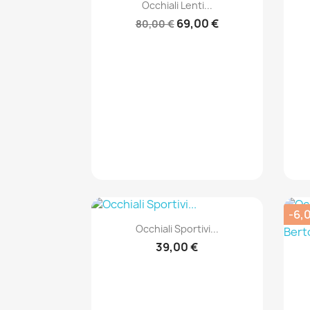
Anteprima

Occhiali Lenti...
69,00 €
80,00 €
-6,
Anteprima

Occhiali Sportivi...
39,00 €