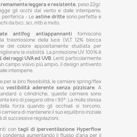
tremamente leggera e resistente
, peso 22gr.
egge gli occhi dal vento e dalle intemperie,
e periferica - Le
astine dritte
sono perfette e
chi da bici, sci, mtb e moto.
iate antifog antiappannanti
forniscono
lla trasmissione della luce (VLT 12% blocca
ne del colore appositamente studiata per
igliorare la visibilità. La protezione UV 100% è
% dei raggi UVA ed UVB
. Lenti particolarmente
n campo visivo più ampio, il design antivento
alle intemperie.
e per la loro flessibilità, le cerniere spring/flex
una
vestibilità aderente senza pizzicare
. A
tandard o cilindriche, queste cerniere sono
te loro di piegarsi oltre i 90°. La molla stessa
ella forza quando gli occhiali si torcono,
cerniera di mantenere il suo equilibrio iniziale
à di successive regolazioni.
enti con
tagli di iperventilazione Hyperflow
i condensa aumentando il flusso d'aria per il