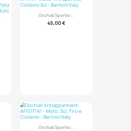
Anteprima

Occhiali Sportivi...
.
45,00 €
Anteprima

Occhiali Sportivi...