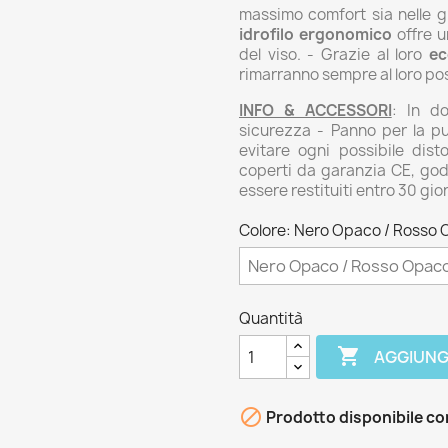
massimo comfort sia nelle gi
idrofilo ergonomico
offre u
del viso. - Grazie al loro
ec
rimarranno sempre al loro po
INFO & ACCESSORI
: In do
sicurezza - Panno per la pu
evitare ogni possibile dist
coperti da garanzia CE, god
essere restituiti entro 30 gio
Colore: Nero Opaco / Rosso 
Quantità

AGGIUNG

Prodotto disponibile co