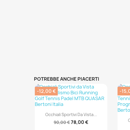
POTREBBE ANCHE PIACERTI
-12,00 €
-15,
Anteprima

Occhiali Sportivi Da Vista...
O
78,00 €
90,00 €