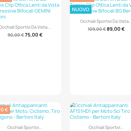
NUOVO
Anteprima

Occhiali Sportivi Da Vista..
Anteprima

Occhiali Sportivi Da Vista...
89,00 €
109,00 €
75,00 €
90,00 €
00 €
Anteprima
Anteprima


Occhiali Sportivi...
Occhiali Sportivi...