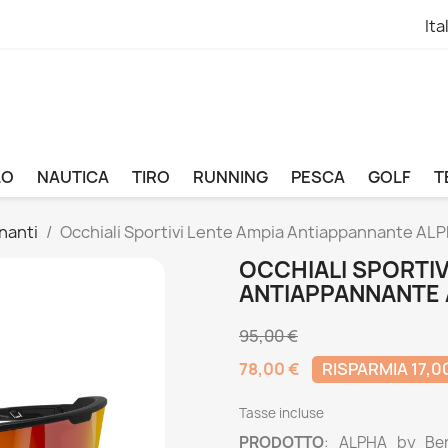
Ita
LO
NAUTICA
TIRO
RUNNING
PESCA
GOLF
T
nanti
Occhiali Sportivi Lente Ampia Antiappannante AL
OCCHIALI SPORTIV
ANTIAPPANNANTE
95,00 €
78,00 €
RISPARMIA 17,0
Tasse incluse
PRODOTTO
: ALPHA by Ber