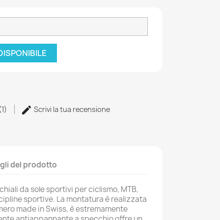
DISPONIBILE
(1)
Scrivi la tua recensione
gli del prodotto
hiali da sole sportivi per ciclismo, MTB,
iscipline sportive. La montatura è realizzata
limero made in Swiss, è estremamente
 lente antiappannante a specchio offre un