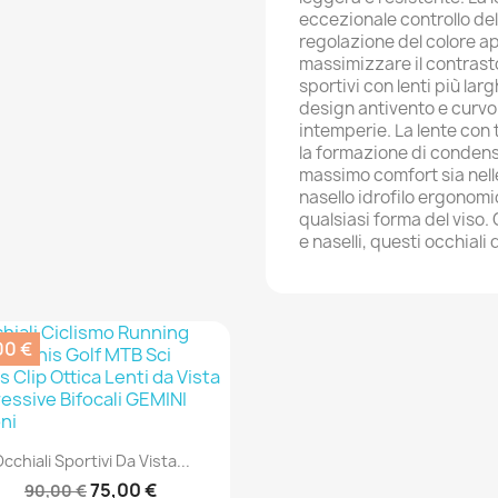
eccezionale controllo del
regolazione del colore 
massimizzare il contrasto e
sportivi con lenti più la
design antivento e curvo 
intemperie. La lente con 
la formazione di condensa
massimo comfort sia nell
nasello idrofilo ergonomi
qualsiasi forma del viso. 
e naselli, questi occhiali
00 €
Anteprima

cchiali Sportivi Da Vista...
75,00 €
90,00 €