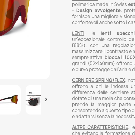
polimerica made in Swiss
es
-
Design avvolgente
: prot
fornisce una migliore vision
confortevoli anche sotto i cas
LENTI
: le
lenti specch
un'eccezionale controllo de
l'88%), con una regolazio
massimizzare il contrasto e m
sempre attiva,
blocca il 100
grandi (52x140mm) offrono u
e curvo protegge dall'aria e d
CERNIERE SPRING/FLEX
: not
offrono a chi le indossa 
differenza delle cerniere s
dotate di una molla che consen

prende la maggior parte d
consentendo a questo tipo di 
e adattarsi senza la necessit
ALTRE CARATTERISTICHE
: l
che evitano la formazione d