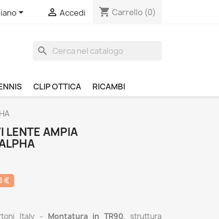
shopping_cart


Carrello
(0)
liano
Accedi
search
ENNIS
CLIP OTTICA
RICAMBI
PHA
I LENTE AMPIA
 ALPHA
0 €
toni Italy -
Montatura in TR90
, struttura