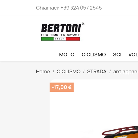
Chiamaci:
+39 324 057 2545
MOTO
CICLISMO
SCI
VO
Home
CICLISMO
STRADA
antiappan
-17,00 €