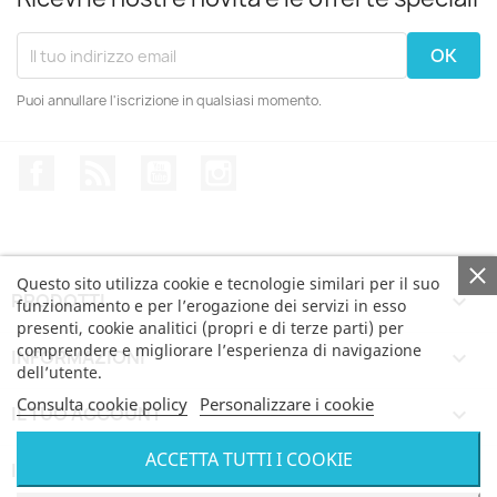
Puoi annullare l'iscrizione in qualsiasi momento.
Facebook
Rss
YouTube
Instagram
Questo sito utilizza cookie e tecnologie similari per il suo
PRODOTTI

funzionamento e per l’erogazione dei servizi in esso
presenti, cookie analitici (propri e di terze parti) per
comprendere e migliorare l’esperienza di navigazione
INFORMAZIONI

dell’utente.
Consulta cookie policy
Personalizzare i cookie
IL TUO ACCOUNT

ACCETTA TUTTI I COOKIE
INFORMAZIONI NEGOZIO
keyboard_arrow_down