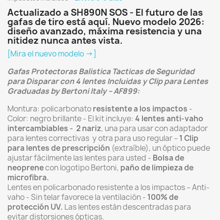
Actualizado a SH890N SOS - El futuro de las
gafas de tiro está aquí. Nuevo modelo 2026:
diseño avanzado, máxima resistencia y una
nitidez nunca antes vista.
[Mira el nuevo modelo →]
Gafas Protectoras Balistica Tacticas de Seguridad
para Disparar con 4 lentes Incluidas y Clip para Lentes
Graduadas by Bertoni Italy – AF899:
Montura: policarbonato
resistente a los impactos
-
Color: negro brillante - El kit incluye:
4 lentes anti-vaho
intercambiables - 2 nariz
, una para usar con adaptador
para lentes correctivas y otra para uso regular –
1 Clip
para lentes de prescripción
(extraíble), un óptico puede
ajustar fácilmente las lentes para usted -
Bolsa de
neoprene
con logotipo Bertoni,
paño de limpieza de
microfibra.
Lentes en policarbonado resistente a los impactos – Anti-
vaho - Sin telar favorece la ventilación -
100% de
protección UV.
Las lentes están descentradas para
evitar distorsiones ópticas.