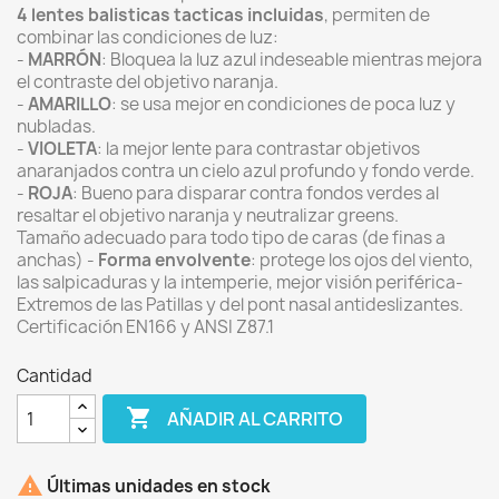
4 lentes balisticas tacticas incluidas
, permiten de
combinar las condiciones de luz:
-
MARRÓN
: Bloquea la luz azul indeseable mientras mejora
el contraste del objetivo naranja.
-
AMARILLO
: se usa mejor en condiciones de poca luz y
nubladas.
-
VIOLETA
: la mejor lente para contrastar objetivos
anaranjados contra un cielo azul profundo y fondo verde.
-
ROJA
: Bueno para disparar contra fondos verdes al
resaltar el objetivo naranja y neutralizar greens.
Tamaño adecuado para todo tipo de caras (de finas a
anchas) -
Forma envolvente
: protege los ojos del viento,
las salpicaduras y la intemperie, mejor visión periférica-
Extremos de las Patillas y del pont nasal antideslizantes.
Certificación EN166 y ANSI Z87.1
Cantidad

AÑADIR AL CARRITO

Últimas unidades en stock