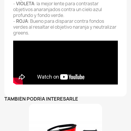
-
VIOLETA
: la mejor lente para contrastar
objetivos anaranjados contra un cielo azul
profundo y fondo verde.
-
ROJA
: Bueno para disparar contra fondos
verdes al resaltar el objetivo naranja y neutralizar
greens.
TAMBIÉN PODRÍA INTERESARLE